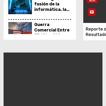
BLOG
fusión de la
informática, la
inteligencia
artificial y la
Guerra
ingeniería
Reporte 
Comercial Entre
robótica:
Resultad
EE.UU. y China
Transformando
la interacción
con la tecnología