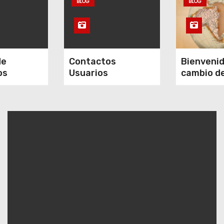
BLOG
BLOG
de
Contactos
Bienvenid
os
Usuarios
cambio d
polaridad
Madre Tie