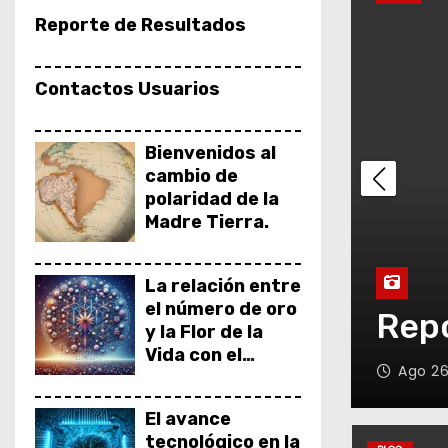
Reporte de Resultados
Contactos Usuarios
Bienvenidos al
cambio de
polaridad de la
Madre Tierra.
l Entre EE.UU. y
La relación entre
el número de oro
Repo
y la Flor de la
Vida con el
Ago 26
universo
El avance
tecnológico en la