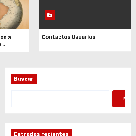
Contactos Usuarios
os al
e
 de la
rra.
Buscar
Busca
Entradas recientes