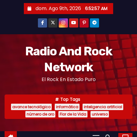
dom. Ago 9th, 2026
6:52:57 AM
Radio And Rock
Network
El Rock En Estado Puro
Top Tags
avance tecnológico
informática
inteligencia artificial
número de oro
Flor de la Vida
universo