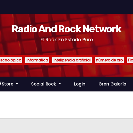
Radio And Rock Network
El Rock En Estado Puro
tecnológico
informática
inteligencia artificial
número de oro
Fl
/Store
Social Rock
Login
Gran Galería