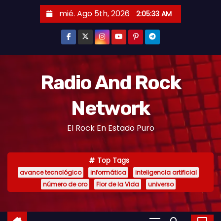
mié. Ago 5th, 2026
2:05:34 AM
Radio And Rock
Network
El Rock En Estado Puro
Top Tags
avance tecnológico
informática
inteligencia artificial
número de oro
Flor de la Vida
universo