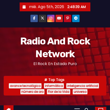
mié. Ago 5th, 2026
2:48:39 AM
Radio And Rock
Network
El Rock En Estado Puro
Top Tags
avance tecnológico
informática
inteligencia artificial
número de oro
Flor de la Vida
universo