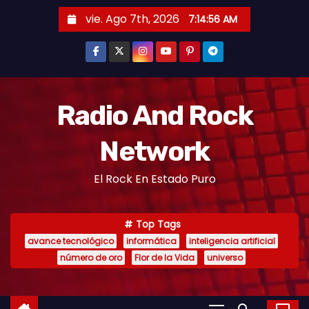
vie. Ago 7th, 2026
7:14:57 AM
Radio And Rock
Network
El Rock En Estado Puro
Top Tags
avance tecnológico
informática
inteligencia artificial
número de oro
Flor de la Vida
universo