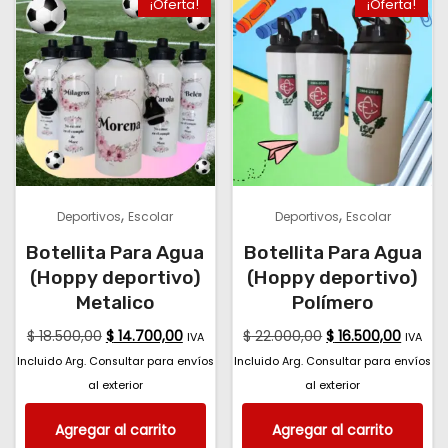
¡Oferta!
¡Oferta!
,
,
Deportivos
Escolar
Deportivos
Escolar
Botellita Para Agua
Botellita Para Agua
(Hoppy deportivo)
(Hoppy deportivo)
Metalico
Polímero
$
18.500,00
$
14.700,00
$
22.000,00
$
16.500,00
IVA
IVA
Incluido Arg. Consultar para envíos
Incluido Arg. Consultar para envíos
al exterior
al exterior
Agregar al carrito
Agregar al carrito