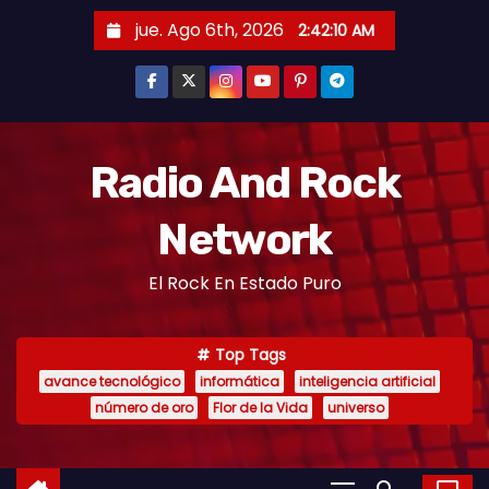
jue. Ago 6th, 2026
2:42:10 AM
Radio And Rock
Network
El Rock En Estado Puro
Top Tags
avance tecnológico
informática
inteligencia artificial
número de oro
Flor de la Vida
universo