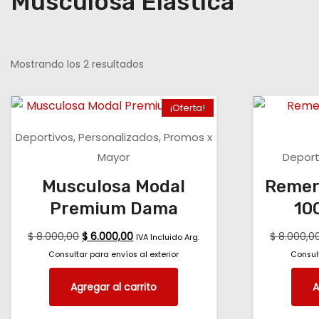
Musculosa Elástica
Mostrando los 2 resultados
¡Oferta!
,
,
Deportivos
Personalizados
Promos x
Mayor
Deport
Musculosa Modal
Remer
Premium Dama
10
$
8.000,00
$
6.000,00
$
8.000,0
IVA Incluido Arg.
Consultar para envíos al exterior
Consult
Agregar al carrito
A