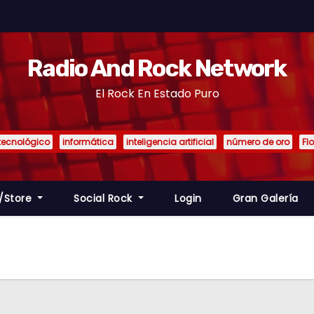
Radio And Rock Network
El Rock En Estado Puro
tecnológico
informática
inteligencia artificial
número de oro
Fl
/Store
Social Rock
Login
Gran Galería