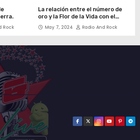
de
La relación entre el número de
ierra.
oro y la Flor de la Vida con el
universo
d Rock
May 7, 2024
Radio And Rock