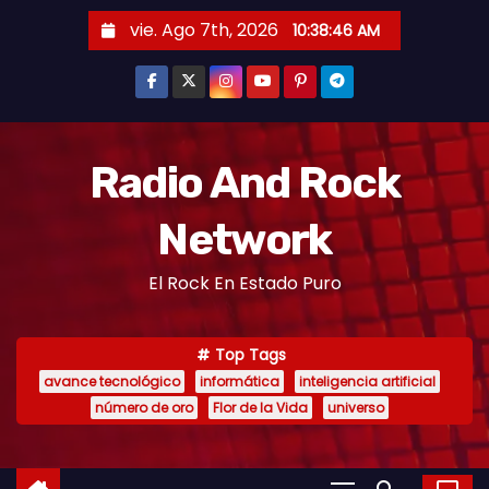
vie. Ago 7th, 2026
10:38:47 AM
Radio And Rock
Network
El Rock En Estado Puro
Top Tags
avance tecnológico
informática
inteligencia artificial
número de oro
Flor de la Vida
universo