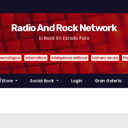
Radio And Rock Network
El Rock En Estado Puro
tecnológico
informática
inteligencia artificial
número de oro
Fl
/Store
Social Rock
Login
Gran Galería