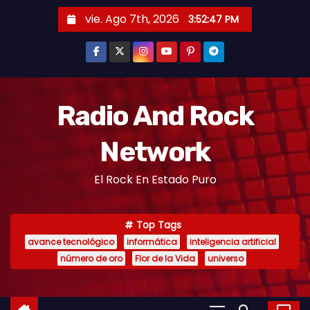
vie. Ago 7th, 2026
3:52:47 PM
Radio And Rock
Network
El Rock En Estado Puro
Top Tags
avance tecnológico
informática
inteligencia artificial
número de oro
Flor de la Vida
universo