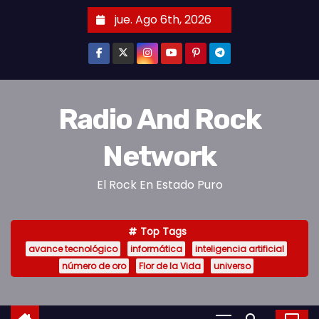
jue. Ago 6th, 2026
Radio And Rock
Network
El Rock En Estado Puro
Top Tags
avance tecnológico
informática
inteligencia artificial
número de oro
Flor de la Vida
universo