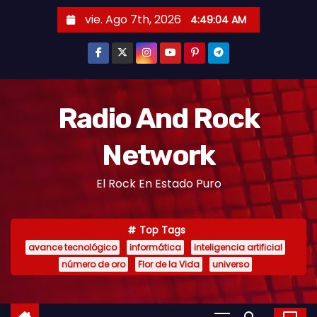
vie. Ago 7th, 2026
4:49:05 AM
Radio And Rock
Network
El Rock En Estado Puro
Top Tags
avance tecnológico
informática
inteligencia artificial
número de oro
Flor de la Vida
universo