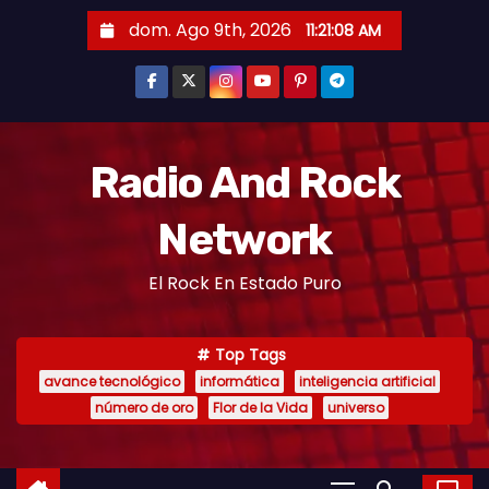
dom. Ago 9th, 2026
11:21:09 AM
Radio And Rock
Network
El Rock En Estado Puro
Top Tags
avance tecnológico
informática
inteligencia artificial
número de oro
Flor de la Vida
universo